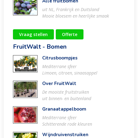
Alle fruitbomen
uit NL, Frankrijk en Duitsland
Mooie bloesem en heerlijke smaak
Vraag stellen
Offerte
FruitWalt - Bomen
Citrusboompjes
Mediterrane sfeer
Limoen, citroen, sinaasappel
Over FruitWalt
De mooiste fruitstruiken
uit binnen- en buitenland
Granaatappelboom
Mediterrane sfeer
Schitterende rode kleuren
Wijndruivenstruiken