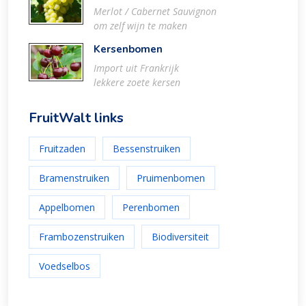
Merlot / Cabernet Sauvignon
om zelf wijn te maken
Kersenbomen
Import uit Frankrijk
lekkere zoete kersen
FruitWalt links
Fruitzaden
Bessenstruiken
Bramenstruiken
Pruimenbomen
Appelbomen
Perenbomen
Frambozenstruiken
Biodiversiteit
Voedselbos